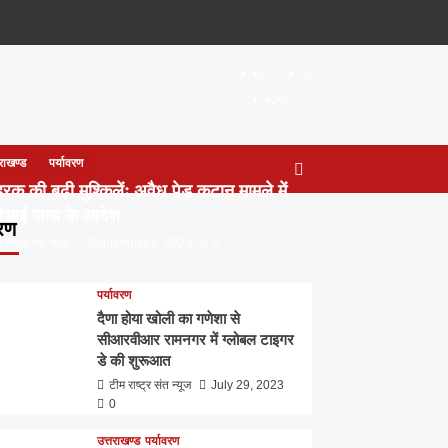
About
WEB
सम्पर्क
SERIES
Dehradun
Life
Places
TO
Smart
in
to
WATCH
City
Dehradun
Visit
IN
in
तराखण्ड
पर्यावरण
2020
Dehradun
रक की बढ़ी मुश्किलेंः अवैध पेड़ कटान मामले में
ीआई जांच के आदेश
वरण
 राष्ट्र संत न्यूज
September 6, 2023
0
पर्यावरण
दैणा होया खोली का गणेशा से
सीआरवीआर रामनगर में ग्लोबल टाइगर
डे की शुरूआत
टीम राष्ट्र संत न्यूज
July 29, 2023
0
उत्तराखण्ड
पर्यावरण