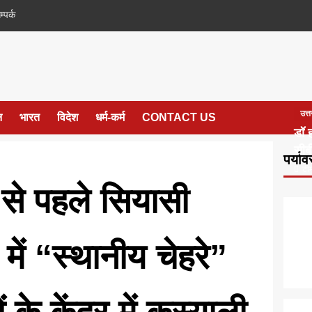
म्पर्क
उत्
न
भारत
विदेश
धर्म-कर्म
CONTACT US
डॉ ह
सीब
पर्या
टीम
से पहले सियासी
 में “स्थानीय चेहरे”