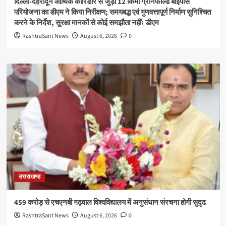
दिल्ली-देहरादून आर्थिक कॉरिडोर से जुड़ी 12 किमी ग्रीनफील्ड बाईपास
परियोजना का डीएम ने किया निरीक्षण; समयबद्ध एवं गुणवत्तापूर्ण निर्माण सुनिश्चित
करने के निर्देश, सुरक्षा मानकों से कोई समझौता नहींः डीएम
RashtraSant News
August 6, 2026
0
उत्तराखण्ड
459 करोड़ से एचएनबी गढ़वाल विश्वविद्यालय में अनुसंधान संरचना होगी सुदृढ
RashtraSant News
August 6, 2026
0