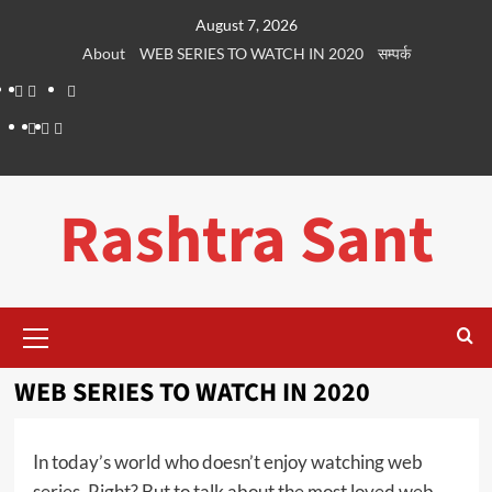
Skip
August 7, 2026
to
About
WEB SERIES TO WATCH IN 2020
सम्पर्क
content
About
WEB
सम्पर्क
SERIES
Dehradun
Life
Places
TO
Smart
in
to
WATCH
City
Dehradun
Visit
Rashtra Sant
IN
in
2020
Dehradun
Primary
Menu
WEB SERIES TO WATCH IN 2020
In today’s world who doesn’t enjoy watching web
series, Right? But to talk about the most loved web