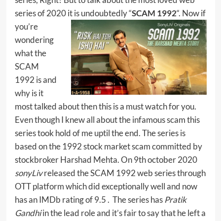
series of 2020 it is undoubtedly “
SCAM
1992
“. Now if
you’re
wondering
what the
SCAM
1992 is and
why is it
most talked about then this is a must watch for you.
Even though I knew all about the infamous scam this
series took hold of me uptil the end. The series is
based on the 1992 stock market scam committed by
stockbroker Harshad Mehta. On 9th october 2020
sonyLiv
released the SCAM 1992 web series through
OTT platform which did exceptionally well and now
has an IMDb rating of 9.5 . The series has
Pratik
Gandhi
in the lead role and it’s fair to say that he left a