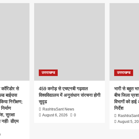
उत्तराखण्ड
उत्तराखण्ड
क कॉरिडोर से
459 करोड़ से एचएनबी गढ़वाल
भारी से बहुत भार
ल्ड बाईपास
विश्वविद्यालय में अनुसंधान संरचना होगी
बीच जिला प्रश
िया निरीक्षण;
सुदृढ
विभागों को हाई
 निर्माण
निर्देश
RashtraSant News
श, सुरक्षा
August 6, 2026
0
RashtraSan
 नहींः डीएम
August 5, 2
0