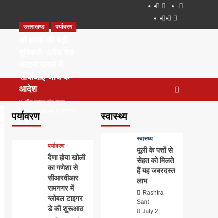
About
WEB
सम्पर्क
SERIES
Dehradun
Life
Places
TO
उत्तराखण्ड
पर्यावरण
Smart
in
to
WATCH
City
Dehradun
Visit
डॉ हरक की बढ़ी
IN
in
मुश्किलेंः अवैध पेड़
2020
Dehradun
कटान मामले में
सीबीआई जांच के
आदेश
टीम राष्ट्र संत न्यूज
September 6, 2023
पर्यावरण
स्वास्थ्य
0
स्वास्थ्य
पर्यावरण
मूली के पत्तों से
दैणा होया खोली
सेहत को मिलते
का गणेशा से
हैं यह जबरदस्त
सीआरवीआर
लाभ
रामनगर में
Rashtra
ग्लोबल टाइगर
Sant
डे की शुरूआत
July 2,