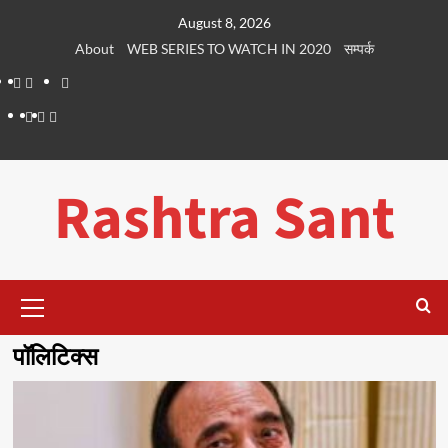
Skip
August 8, 2026
to
About
WEB SERIES TO WATCH IN 2020
सम्पर्क
content
About
WEB
सम्पर्क
SERIES
Dehradun
Life
Places
TO
Smart
in
to
WATCH
City
Dehradun
Visit
Rashtra Sant
IN
in
2020
Dehradun
Primary
Menu
पॉलिटिक्स