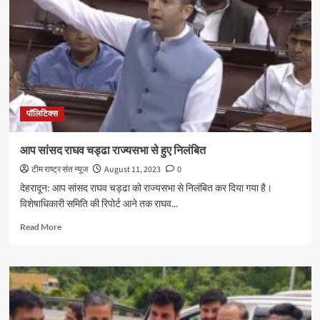
बसंत
कुमार
पर
खेला
दाव,
घोषित
किया
प्रत्याशी
पॉलिटिक्स
आप सांसद राघव चड्ढा राज्यसभा से हुए निलंबित
टीम राष्ट्र संत न्यूज
August 11, 2023
0
देहरादून: आप सांसद राघव चड्ढा को राज्यसभा से निलंबित कर दिया गया है।
विशेषाधिकारी समिति की रिपोर्ट आने तक राघव...
Read
Read More
more
about
आप
सांसद
राघव
चड्ढा
राज्यसभा