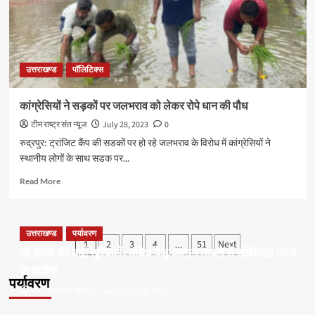
घेराव
उत्तराखण्ड
पॉलिटिक्स
कांग्रेसियों ने सड़कों पर जलभराव को लेकर रोपे धान की पौध
टीम राष्ट्र संत न्यूज
July 28, 2023
0
रुद्रपुर: ट्रांजिट कैंप की सडकों पर हो रहे जलभराव के विरोध में कांग्रेसियों ने
स्थानीय लोगों के साथ सडक पर...
Read
Read More
more
about
कांग्रेसियों
ने
उत्तराखण्ड
पर्यावरण
Posts
2
3
4
51
Next
1
…
सड़कों
डॉ हरक की बढ़ी मुश्किलेंः अवैध पेड़ कटान मामले में सीबीआई जांच
pagination
पर
के आदेश
जलभराव
पर्यावरण
को
टीम राष्ट्र संत न्यूज
September 6, 2023
0
लेकर
रोपे