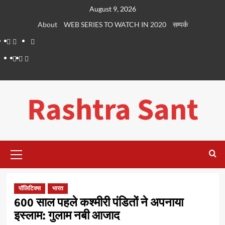
Skip
August 9, 2026
to
About
WEB SERIES TO WATCH IN 2020
सम्पर्क
content
About
WEB
सम्पर्क
SERIES
Dehradun
Life
Places
TO
Smart
in
to
WATCH
City
Dehradun
Visit
Rashtra Sant
IN
in
2020
Dehradun
Primary
Menu
पॉलिटिक्स
भारत
600 साल पहले कश्मीरी पंडितों ने अपनाया
इस्लाम: गुलाम नबी आजाद