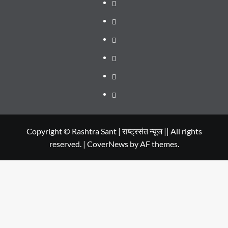
About
WEB
SERIES
Dehradun
TO
Smart
Life
WATCH
City
in
Places
IN
Dehradun
to
सम्पर्क
2020
Visit
in
Copyright © Rashtra Sant | राष्ट्रसंत न्यूज || All rights
reserved.
|
CoverNews
by AF themes.
Dehradun