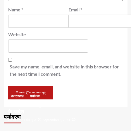
Name
*
Email
*
Website
Save my name, email, and website in this browser for
the next time I comment.
उत्तराखण्ड
पर्यावरण
डॉ हरक की बढ़ी मुश्किलेंः अवैध पेड़ कटान मामले में सीबीआई जांच
के आदेश
पर्यावरण
टीम राष्ट्र संत न्यूज
September 6, 2023
0