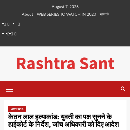
Skip
August 7, 2026
to
About
WEB SERIES TO WATCH IN 2020
सम्पर्क
content
About
WEB
सम्पर्क
SERIES
Dehradun
Life
Places
TO
Smart
in
to
WATCH
City
Dehradun
Visit
Rashtra Sant
IN
in
2020
Dehradun
Primary
Menu
उत्तराखण्ड
केतन लाल हत्याकांड: युवती का पक्ष सुनने के
हाईकोर्ट के निर्देश, जांच अधिकारी को दिए आदेश