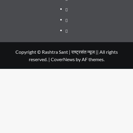
TO
Smart
Life
WATCH
City
in
Places
IN
Dehradun
to
सम्पर्क
2020
Visit
in
Copyright © Rashtra Sant | राष्ट्रसंत न्यूज || All rights
reserved.
|
CoverNews
by AF themes.
Dehradun