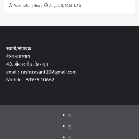
RashtraSant News
August 5, 2026
0
स्वामी/संपादक
बीना उपाध्याय
43, ओंकार रोड, देहरादून
email:-rashtrasant10@gmail.com
Mobile:- 98979 10662
About
WEB
SERIES
Dehradun