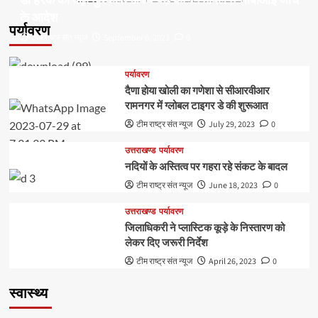
डॉ हरक की बढ़ी मुश्किलेंः अवैध पेड़ कटान मामले में सीबीआई जांच
pagination
बजट
के आदेश
खर्च
पर्यावरण
न
टीम राष्ट्र संत न्यूज
September 6, 2023
0
होने
पर
शिक्षा
पर्यावरण
मंत्री
दैणा होया खोली का गणेशा से सीआरवीआर
ने
रामनगर में ग्लोबल टाइगर डे की शुरूआत
लगाई
टीम राष्ट्र संत न्यूज
July 29, 2023
0
फटकार
उत्तराखण्ड
पर्यावरण
नदियों के अस्तित्व पर गहरा रहे संकट के बादल
टीम राष्ट्र संत न्यूज
June 18, 2023
0
उत्तराखण्ड
पर्यावरण
जिलाधिकरी ने प्लास्टिक कूड़े के निस्तारण को
लेकर दिए जरूरी निर्देश
टीम राष्ट्र संत न्यूज
April 26, 2023
0
स्वास्थ्य