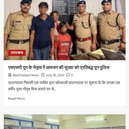
हेल्पलाइन-1905
पर
जन
शिकायतों
के
समयबद्ध
एवं
गुणवत्तापूर्ण
निस्तारण
उत्तराखण्ड
के
दिए
सख्त
एसएसपी दून के नेतृत्व में आमजन की सुरक्षा को प्रतिबद्ध दून पुलिस
निर्देश
RashtraSant News
July 30, 2026
0
डालनवाला निवासी एक व्यक्ति द्वारा कोतवाली डालनवाला पर सूचना दी कि उनका 08
वर्षीय पुत्र पीयूष बिना बताये घर से...
Read
Read More
more
about
एसएसपी
दून
के