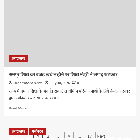
—
जन्म
नहीं,
श्रेष्ठ
कर्म
बनाते
हैं
व्यक्ति
को
उत्तराखण्ड
महान
समग्र शिक्षा का बजट खर्च न होने पर शिक्षा मंत्री ने लगाई फटकार
RashtraSant News
July 30, 2026
0
राज्य में समग्र शिक्षा के अंतर्गत संचालित विभिन्न परियोजनाओं के लिये केन्द्र सरकार
द्वारा स्वीकृत बजट समय पर व्यय न...
Read
Read More
more
about
समग्र
शिक्षा
उत्तराखण्ड
पर्यावरण
Posts
2
3
4
17
Next
1
…
का