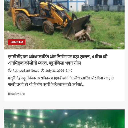
ने
शहीद
ऊधम
सिंह
को
दी
श्रद्धांजलि
उत्तराखण्ड
एमडीडीए का अवैध प्लाटिंग और निर्माण पर बड़ा एक्शन, 4 बीघा की
अनधिकृत कॉलोनी ध्वस्त, बहुमंजिला भवन सील
RashtraSant News
July 31, 2026
0
मसूरी-देहरादून विकास प्राधिकरण (एमडीडीए) ने अवैध प्लाटिंग और बिना स्वीकृत
मानचित्र के हो रहे निर्माण कार्यों के खिलाफ बड़ी कार्रवाई...
Read
Read More
more
about
एमडीडीए
का
अवैध
प्लाटिंग