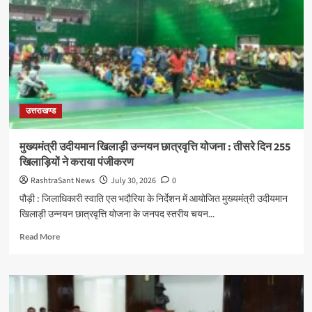
और
निर्माण
पर
बड़ा
एक्शन,
4
बीघा
की
उत्तराखण्ड
अनधिकृत
कॉलोनी
ध्वस्त,
मुख्यमंत्री उदीयमान खिलाड़ी उन्नयन छात्रवृत्ति योजना : तीसरे दिन 255
बहुमंजिला
खिलाड़ियों ने कराया पंजीकरण
भवन
सील
RashtraSant News
July 30, 2026
0
पौड़ी : जिलाधिकारी स्वाति एस भदौरिया के निर्देशन में आयोजित मुख्यमंत्री उदीयमान
खिलाड़ी उन्नयन छात्रवृत्ति योजना के जनपद स्तरीय चयन...
Read
Read More
more
about
मुख्यमंत्री
उदीयमान
खिलाड़ी