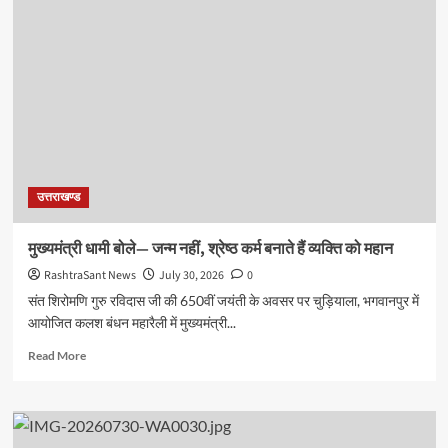
लेकर
विधानसभा
अध्यक्ष
ऋतु
खण्डूडी
ने
मालन,
सुखरौ
और
खोह
उत्तराखण्ड
नदियों
का
किया
मुख्यमंत्री धामी बोले— जन्म नहीं, श्रेष्ठ कर्म बनाते हैं व्यक्ति को महान
निरीक्षण,
RashtraSant News
July 30, 2026
0
अधिकारियों
को
संत शिरोमणि गुरु रविदास जी की 650वीं जयंती के अवसर पर चुड़ियाला, भगवानपुर में
दिए
आयोजित कलश बंधन महारैली में मुख्यमंत्री...
सख्त
निर्देश
Read
Read More
more
about
मुख्यमंत्री
धामी
बोले