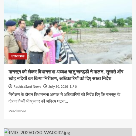
लाइब्रेरी
बन
रही
युवाओं
की
सफलता
का
आधार,
प्रतियोगी
उत्तराखण्ड
परीक्षाओं
में
लगातार
मानसून को लेकर विधानसभा अध्यक्ष ऋतु खण्डूडी ने मालन, सुखरौ और
बढ़
खोह नदियों का किया निरीक्षण, अधिकारियों को दिए सख्त निर्देश
रही
चयन
RashtraSant News
July 30, 2026
0
की
निरीक्षण के दौरान विधानसभा अध्यक्ष ने अधिकारियों को निर्देश दिए कि मानसून के
संख्या
दौरान किसी भी प्रकार की अप्रिय घटना...
Read
Read More
more
about
मानसून
को