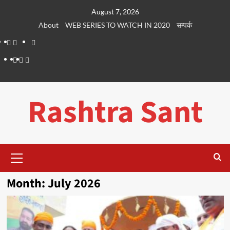
Skip
August 7, 2026
to
About
WEB SERIES TO WATCH IN 2020
सम्पर्क
content
About
WEB
सम्पर्क
SERIES
Dehradun
Life
Places
TO
Smart
in
to
WATCH
City
Dehradun
Visit
Rashtra Sant
IN
in
2020
Dehradun
Primary
Menu
Month:
July 2026