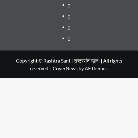
SERIES
Dehradun
TO
Smart
Life
WATCH
City
in
Places
IN
Dehradun
to
सम्पर्क
2020
Visit
in
Copyright © Rashtra Sant | राष्ट्रसंत न्यूज || All rights
reserved.
|
CoverNews
by AF themes.
Dehradun