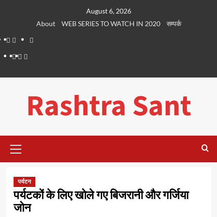
Skip
August 6, 2026
to
About
WEB SERIES TO WATCH IN 2020
सम्पर्क
content
About
WEB
सम्पर्क
SERIES
Dehradun
Life
Places
TO
Smart
in
to
WATCH
City
Dehradun
Visit
Rashtra Sant
IN
in
2020
Dehradun
Primary
Menu
पर्यटन
पर्यटकों के लिए खोले गए बिजरानी और गर्जिया
जोन