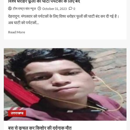
विश्व धरोहर फूलों की घाटी पर्यटकों के लिए बंद
टीम राष्ट्र संत न्यूज
October 31, 2023
0
देहरादून: मंगलवार को पर्यटकों के लिए विश्व धरोहर फूलों की घाटी बंद कर दी गई है।
अब घाटी को पर्यटकों...
Read
Read More
more
about
विश्व
धरोहर
फूलों
की
घाटी
पर्यटकों
के
लिए
बंद
उत्तराखण्ड
बस से कुचल कर किशोर की दर्दनाक मौत