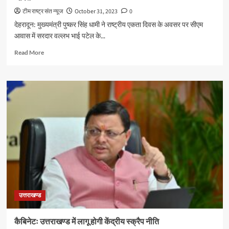
टीम राष्ट्र संत न्यूज
October 31, 2023
0
देहरादून: मुख्यमंत्री पुष्कर सिंह धामी ने राष्ट्रीय एकता दिवस के अवसर पर सीएम
आवास में सरदार वल्लभ भाई पटेल के...
Read
Read More
more
about
सीएम
धामी
ने
सरदार
वल्लभ
भाई
पटेल
के
चित्र
पर
किए
श्रद्धा
उत्तराखण्ड
सुमन
अर्पित
कैबिनेटः उत्तराखण्ड में लागू होगी केंद्रीय स्क्रैप नीति