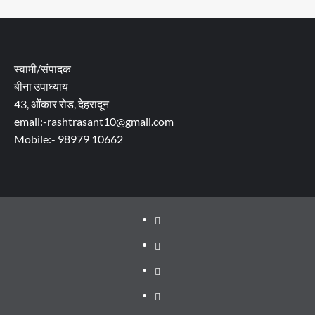
स्वामी/संपादक
बीना उपाध्याय
43, ओंकार रोड, देहरादून
email:-rashtrasant10@gmail.com
Mobile:- 98979 10662
About
WEB
SERIES
Dehradun
TO
Smart
Life