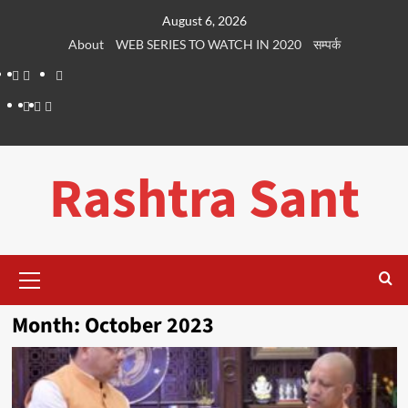
Skip
August 6, 2026
to
About
WEB SERIES TO WATCH IN 2020
सम्पर्क
content
About
WEB
सम्पर्क
SERIES
Dehradun
Life
Places
TO
Smart
in
to
WATCH
City
Dehradun
Visit
Rashtra Sant
IN
in
2020
Dehradun
Primary
Menu
Month:
October 2023