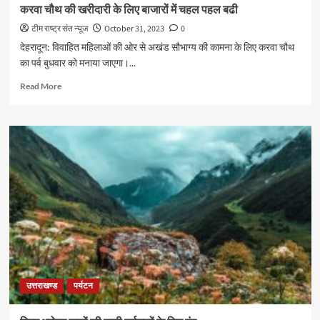
पुष्कर
करवा चौथ की खरीदारी के लिए बाजारों में चहल पहल बढी
सिंह
टीम राष्ट्र संत न्यूज
October 31, 2023
0
धामी,यूपी
के
देहरादून: विवाहित महिलाओं की ओर से अखंड सौभाग्य की कामना के लिए करवा चौथ
सीएम
का पर्व बुधवार को मनाया जाएगा।...
योगी
से
Read
Read More
की
more
मुलाकात
about
करवा
चौथ
की
खरीदारी
के
लिए
बाजारों
में
चहल
पहल
बढी
उत्तराखण्ड
पर्यटन