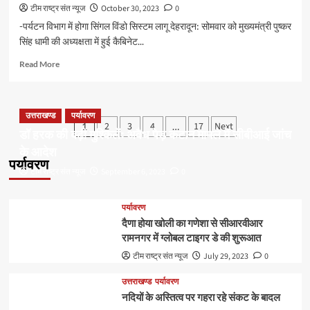
टीम राष्ट्र संत न्यूज
October 30, 2023
0
-पर्यटन विभाग में होगा सिंगल विंडो सिस्टम लागू देहरादून: सोमवार को मुख्यमंत्री पुष्कर
सिंह धामी की अध्यक्षता में हुई कैबिनेट...
Read
Read More
more
about
कैबिनेटः
उत्तराखण्ड
उत्तराखण्ड
पर्यावरण
Posts
2
3
4
17
Next
1
…
में
डॉ हरक की बढ़ी मुश्किलेंः अवैध पेड़ कटान मामले में सीबीआई जांच
pagination
लागू
के आदेश
होगी
पर्यावरण
केंद्रीय
टीम राष्ट्र संत न्यूज
September 6, 2023
0
स्क्रैप
नीति
पर्यावरण
दैणा होया खोली का गणेशा से सीआरवीआर
रामनगर में ग्लोबल टाइगर डे की शुरूआत
टीम राष्ट्र संत न्यूज
July 29, 2023
0
उत्तराखण्ड
पर्यावरण
नदियों के अस्तित्व पर गहरा रहे संकट के बादल