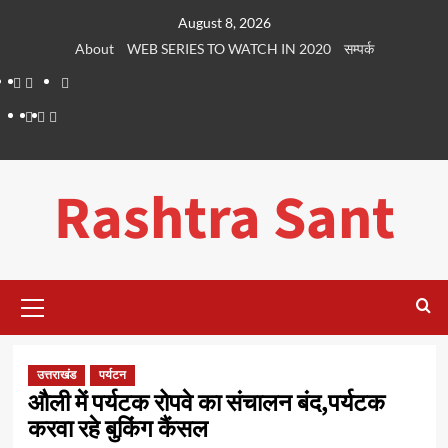
Skip
August 8, 2026
to
About
WEB SERIES TO WATCH IN 2020
सम्पर्क
content
About
WEB
सम्पर्क
SERIES
Dehradun
Life
Places
TO
Smart
in
to
WATCH
City
Dehradun
Visit
Rashtra Sant
IN
in
2020
Dehradun
Primary
Menu
उत्तराखंड
पर्यटन
औली में पर्यटक रोपवे का संचालन बंद,पर्यटक
करवा रहे बुकिंग कैंसल