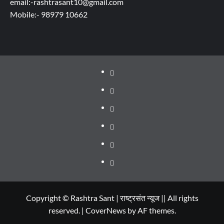
email:-rashtrasant10@gmail.com
Mobile:- 98979 10662
About
WEB
SERIES
Dehradun
TO
Smart
Life
WATCH
City
in
Places
IN
Dehradun
to
सम्पर्क
2020
Visit
in
Copyright © Rashtra Sant | राष्ट्रसंत न्यूज || All rights
reserved.
|
CoverNews
by AF themes.
Dehradun