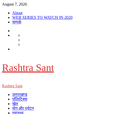
Skip
August 7, 2026
to
About
content
WEB SERIES TO WATCH IN 2020
सम्पर्क
About
WEB
Dehradun
SERIES
Smart
Life
TO
City
in
Places
WATCH
सम्पर्क
Dehradun
to
IN
Visit
2020
in
Dehradun
Rashtra Sant
Primary
Rashtra Sant
Menu
उत्तराखण्ड
पॉलिटिक्स
खेल
योग और पर्यटन
स्वास्थ्य