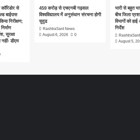
क कॉरिडोर से
459 करोड़ से एचएनबी गढ़वाल
भारी से बहुत भार
ल्ड बाईपास
विश्वविद्यालय में अनुसंधान संरचना होगी
बीच जिला प्रश
िया निरीक्षण;
सुदृढ
विभागों को हाई
 निर्माण
निर्देश
RashtraSant News
श, सुरक्षा
August 6, 2026
0
RashtraSan
 नहींः डीएम
August 5, 2
0