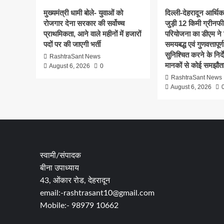
मुख्यमंत्री धामी बोले- युवाओं को
दिल्ली-देहरादून आर्थि
रोजगार देना सरकार की सर्वोच्च
जुड़ी 12 किमी ग्रीनफी
प्राथमिकता, आने वाले महीनों में हजारों
परियोजना का डीएम ने क
पदों पर की जाएगी भर्ती
समयबद्ध एवं गुणवत्तापूर्ण
सुनिश्चित करने के निर्दे
RashtraSant News
मानकों से कोई समझौता
August 6, 2026
0
RashtraSant News
August 6, 2026
स्वामी/संपादक
बीना उपाध्याय
43, ओंकार रोड, देहरादून
email:-rashtrasant10@gmail.com
Mobile:- 98979 10662