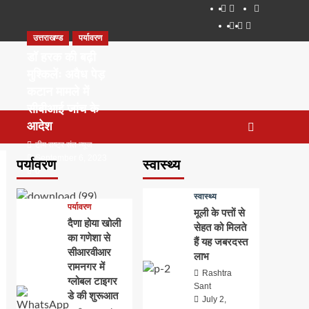
About
WEB
सम्पर्क
SERIES
Dehradun
Life
Places
TO
उत्तराखण्ड
पर्यावरण
Smart
in
to
WATCH
City
Dehradun
Visit
डॉ हरक की बढ़ी
IN
in
मुश्किलेंः अवैध पेड़
2020
Dehradun
कटान मामले में
सीबीआई जांच के
आदेश
टीम राष्ट्र संत न्यूज
September 6, 2023
पर्यावरण
स्वास्थ्य
0
स्वास्थ्य
पर्यावरण
मूली के पत्तों से
दैणा होया खोली
सेहत को मिलते
का गणेशा से
हैं यह जबरदस्त
सीआरवीआर
लाभ
रामनगर में
Rashtra
ग्लोबल टाइगर
Sant
डे की शुरूआत
July 2,