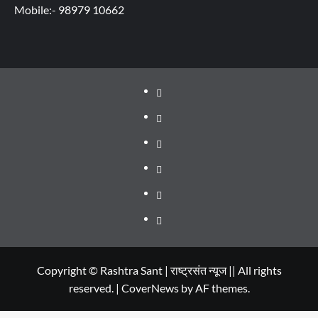
Mobile:- 98979 10662
About
WEB
SERIES
Dehradun
TO
Smart
Life
WATCH
City
in
Places
IN
Dehradun
to
सम्पर्क
2020
Visit
in
Copyright © Rashtra Sant | राष्ट्रसंत न्यूज || All rights
reserved.
|
CoverNews
by AF themes.
Dehradun