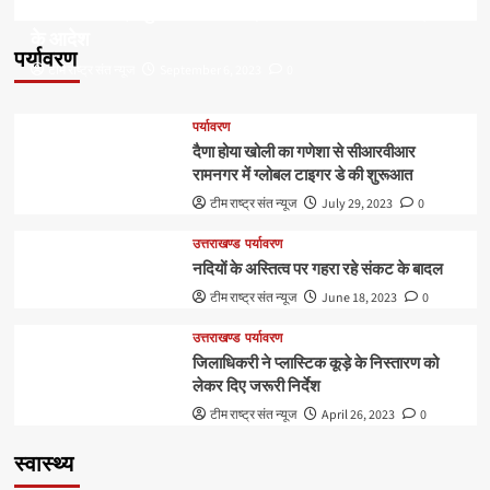
डॉ हरक की बढ़ी मुश्किलेंः अवैध पेड़ कटान मामले में सीबीआई जांच
के आदेश
पर्यावरण
टीम राष्ट्र संत न्यूज
September 6, 2023
0
पर्यावरण
दैणा होया खोली का गणेशा से सीआरवीआर
रामनगर में ग्लोबल टाइगर डे की शुरूआत
टीम राष्ट्र संत न्यूज
July 29, 2023
0
उत्तराखण्ड
पर्यावरण
नदियों के अस्तित्व पर गहरा रहे संकट के बादल
टीम राष्ट्र संत न्यूज
June 18, 2023
0
उत्तराखण्ड
पर्यावरण
जिलाधिकरी ने प्लास्टिक कूड़े के निस्तारण को
लेकर दिए जरूरी निर्देश
टीम राष्ट्र संत न्यूज
April 26, 2023
0
स्वास्थ्य