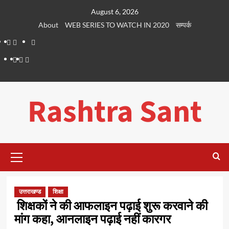
Skip
August 6, 2026
to
About
WEB SERIES TO WATCH IN 2020
सम्पर्क
content
About
WEB
सम्पर्क
SERIES
Dehradun
Life
Places
TO
Smart
in
to
WATCH
City
Dehradun
Visit
Rashtra Sant
IN
in
2020
Dehradun
Primary
Menu
उत्तराखण्ड
शिक्षा
शिक्षकों ने की आफलाइन पढ़ाई शुरू करवाने की
मांग कहा, आनलाइन पढ़ाई नहीं कारगर