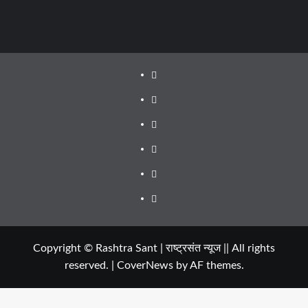
About
WEB
SERIES
Dehradun
TO
Smart
Life
WATCH
City
in
Places
IN
Dehradun
to
सम्पर्क
2020
Visit
in
Copyright © Rashtra Sant | राष्ट्रसंत न्यूज || All rights
reserved.
|
CoverNews
by AF themes.
Dehradun