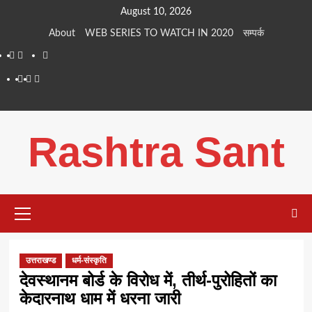
Skip
August 10, 2026
to
About
WEB SERIES TO WATCH IN 2020
सम्पर्क
content
About
WEB
सम्पर्क
SERIES
Dehradun
Life
Places
TO
Smart
in
to
WATCH
City
Dehradun
Visit
Rashtra Sant
IN
in
2020
Dehradun
Primary
Menu
उत्तराखण्ड
धर्म-संस्कृति
देवस्थानम बोर्ड के विरोध में, तीर्थ-पुरोहितों का
केदारनाथ धाम में धरना जारी