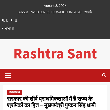
Skip
August 8, 2026
to
About
WEB SERIES TO WATCH IN 2020
सम्पर्क
content
About
WEB
सम्पर्क
SERIES
Dehradun
Life
Places
TO
Smart
in
to
WATCH
City
Dehradun
Visit
Rashtra Sant
IN
in
2020
Dehradun
Primary
Menu
उत्तराखण्ड
सरकार की शीर्ष प्राथमिकताओं में हैं राज्य के
श्रमिकों का हित – मुख्यमंत्री पुष्कर सिंह धामी