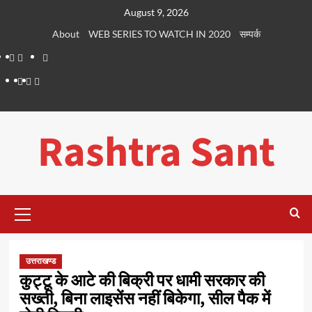
Skip
August 9, 2026
to
About
WEB SERIES TO WATCH IN 2020
सम्पर्क
content
About
WEB
सम्पर्क
SERIES
Dehradun
Life
Places
TO
Smart
in
to
WATCH
City
Dehradun
Visit
Rashtra Sant
IN
in
2020
Dehradun
Primary
Menu
उत्तराखण्ड
कुट्टू के आटे की बिक्री पर धामी सरकार की
सख्ती, बिना लाइसेंस नहीं बिकेगा, सील पैक में