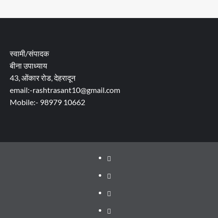
स्वामी/संपादक
बीना उपाध्याय
43, ओंकार रोड, देहरादून
email:-rashtrasant10@gmail.com
Mobile:- 98979 10662
About
WEB
SERIES
Dehradun
TO
Smart
Life