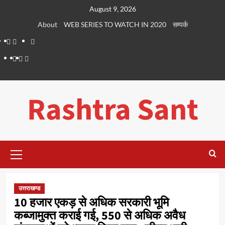
Skip
August 9, 2026
to
About
WEB SERIES TO WATCH IN 2020
सम्पर्क
content
About
WEB
सम्पर्क
SERIES
Dehradun
Life
Places
TO
Smart
in
to
WATCH
City
Dehradun
Visit
Rashtra Sant
IN
in
2020
Dehradun
Primary
Menu
उत्तराखण्ड
10 हजार एकड़ से अधिक सरकारी भूमि
कब्जामुक्त कराई गई, 550 से अधिक अवैध