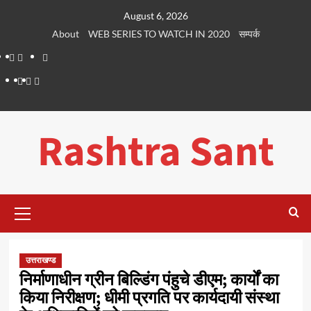
Skip
August 6, 2026
to
About
WEB SERIES TO WATCH IN 2020
सम्पर्क
content
About
WEB
सम्पर्क
SERIES
Dehradun
Life
Places
TO
Smart
in
to
WATCH
City
Dehradun
Visit
Rashtra Sant
IN
in
2020
Dehradun
Primary
Menu
उत्तराखण्ड
निर्माणाधीन ग्रीन बिल्डिंग पंहुचे डीएम; कार्यों का
किया निरीक्षण; धीमी प्रगति पर कार्यदायी संस्था