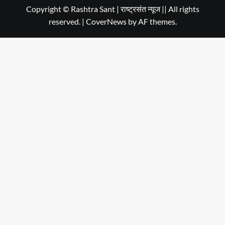
in
Copyright © Rashtra Sant | राष्ट्रसंत न्यूज || All rights
reserved.
|
CoverNews
by AF themes.
Dehradun