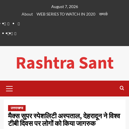
Skip
August 7, 2026
to
About
WEB SERIES TO WATCH IN 2020
सम्पर्क
content
About
WEB
सम्पर्क
SERIES
Dehradun
Life
Places
TO
Smart
in
to
WATCH
City
Dehradun
Visit
Rashtra Sant
IN
in
2020
Dehradun
Primary
Menu
उत्तराखण्ड
मैक्स सुपर स्पेशलिटी अस्पताल, देहरादून ने विश्व
टीबी दिवस पर लोगों को किया जागरुक