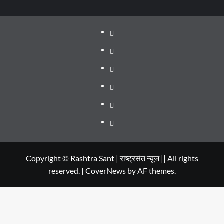
About
WEB
SERIES
Dehradun
TO
Smart
Life
WATCH
City
in
Places
IN
Dehradun
to
सम्पर्क
2020
Visit
in
Copyright © Rashtra Sant | राष्ट्रसंत न्यूज || All rights
reserved.
|
CoverNews
by AF themes.
Dehradun