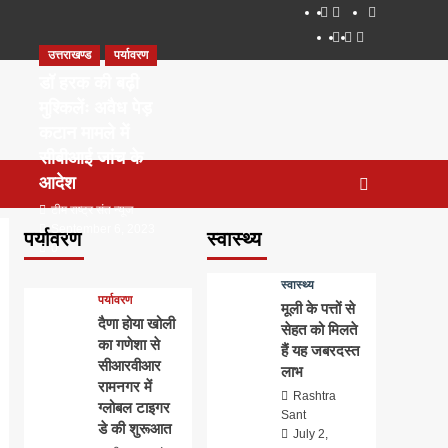
About
WEB
सम्पर्क
SERIES
Dehradun
Life
Places
TO
उत्तराखण्ड
पर्यावरण
Smart
in
to
WATCH
City
Dehradun
Visit
डॉ हरक की बढ़ी
IN
in
मुश्किलेंः अवैध पेड़
2020
Dehradun
कटान मामले में
सीबीआई जांच के
आदेश
टीम राष्ट्र संत न्यूज
September 6, 2023
पर्यावरण
स्वास्थ्य
0
स्वास्थ्य
पर्यावरण
मूली के पत्तों से
दैणा होया खोली
सेहत को मिलते
का गणेशा से
हैं यह जबरदस्त
सीआरवीआर
लाभ
रामनगर में
Rashtra
ग्लोबल टाइगर
Sant
डे की शुरूआत
July 2,