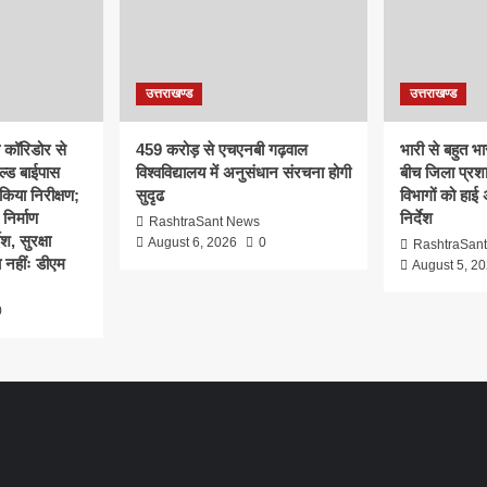
उत्तराखण्ड
उत्तराखण्ड
क कॉरिडोर से
459 करोड़ से एचएनबी गढ़वाल
भारी से बहुत भार
ल्ड बाईपास
विश्वविद्यालय में अनुसंधान संरचना होगी
बीच जिला प्रश
िया निरीक्षण;
सुदृढ
विभागों को हाई
 निर्माण
निर्देश
RashtraSant News
श, सुरक्षा
August 6, 2026
0
RashtraSan
 नहींः डीएम
August 5, 2
0