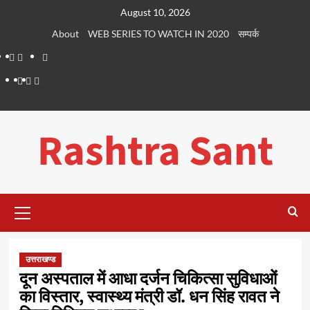
Skip
August 10, 2026
to
About
WEB SERIES TO WATCH IN 2020
सम्पर्क
content
About
WEB
सम्पर्क
SERIES
Dehradun
Life
Places
TO
Smart
in
to
WATCH
City
Dehradun
Visit
Rashtra Sant
IN
in
2020
Dehradun
Primary
Menu
उत्तराखण्ड
दून अस्पताल में आधा दर्जन चिकित्सा सुविधाओं
का विस्तार, स्वास्थ्य मंत्री डॉ. धन सिंह रावत ने