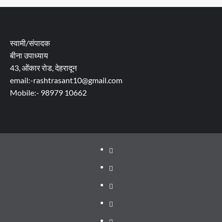
स्वामी/संपादक
बीना उपाध्याय
43, ओंकार रोड, देहरादून
email:-rashtrasant10@gmail.com
Mobile:- 98979 10662
About
WEB
SERIES
Dehradun
TO
Smart
Life
WATCH
City
in
Places