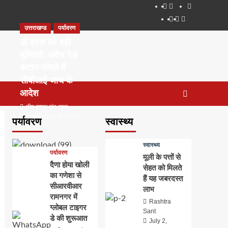
About
WEB
सम्पर्क
SERIES
Dehradun
Life
Places
TO
उत्तराखण्ड
पर्यावरण
Smart
in
to
WATCH
City
Dehradun
Visit
डॉ हरक की बढ़ी
IN
in
मुश्किलेंः अवैध पेड़
2020
Dehradun
कटान मामले में
सीबीआई जांच के
आदेश
टीम राष्ट्र संत न्यूज
September 6, 2023
पर्यावरण
स्वास्थ्य
0
स्वास्थ्य
पर्यावरण
मूली के पत्तों से
दैणा होया खोली
सेहत को मिलते
का गणेशा से
हैं यह जबरदस्त
सीआरवीआर
लाभ
रामनगर में
Rashtra
ग्लोबल टाइगर
Sant
डे की शुरूआत
July 2,