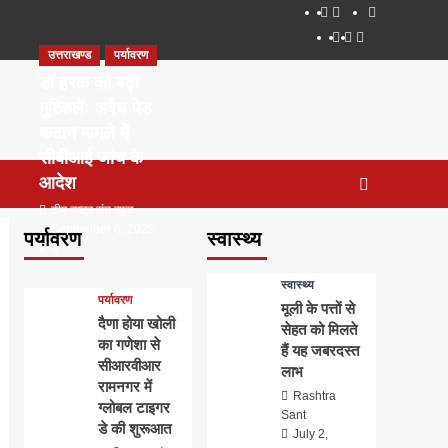
About
WEB
सम्पर्क
SERIES
Dehradun
Life
Places
TO
उत्तराखण्ड
पर्यावरण
Smart
in
to
WATCH
City
Dehradun
Visit
डॉ हरक की बढ़ी
IN
in
मुश्किलेंः अवैध पेड़
2020
Dehradun
कटान मामले में
सीबीआई जांच के
आदेश
टीम राष्ट्र संत न्यूज
September 6, 2023
पर्यावरण
स्वास्थ्य
0
स्वास्थ्य
पर्यावरण
मूली के पत्तों से
दैणा होया खोली
सेहत को मिलते
का गणेशा से
हैं यह जबरदस्त
सीआरवीआर
लाभ
रामनगर में
Rashtra
ग्लोबल टाइगर
Sant
डे की शुरूआत
July 2,