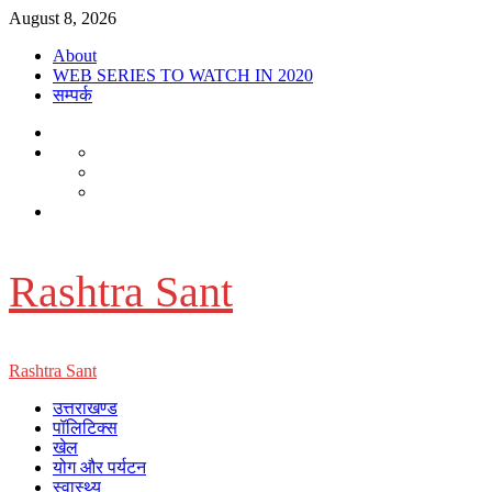
Skip
August 8, 2026
to
About
content
WEB SERIES TO WATCH IN 2020
सम्पर्क
About
WEB
Dehradun
SERIES
Smart
Life
TO
City
in
Places
WATCH
सम्पर्क
Dehradun
to
IN
Visit
2020
in
Dehradun
Rashtra Sant
Primary
Rashtra Sant
Menu
उत्तराखण्ड
पॉलिटिक्स
खेल
योग और पर्यटन
स्वास्थ्य