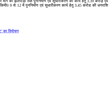
मार्ग का झलपाड़ी तक पुननिर्माण एवं सुधारीकरण का कार्य हेतु 3.39 करोड़ एवं
ी0 9 से 12 में पुननिर्माण एवं सुधारीकरण कार्य हेतु 3.45 करोड की धनराशि
कट’ का विमोचन