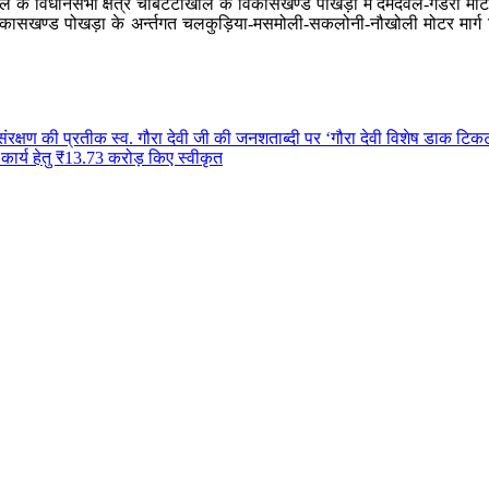
ल के विधानसभा क्षेत्र चौबटटाखाल के विकासखण्ड पोखड़ा में दमदेवल-गडरी मोटर 
िकासखण्ड पोखड़ा के अर्न्तगत चलकुड़िया-मसमोली-सकलोनी-नौखोली मोटर मार्ग किम
 संरक्षण की प्रतीक स्व. गौरा देवी जी की जनशताब्दी पर ‘गौरा देवी विशेष डाक टि
ाण कार्य हेतु ₹13.73 करोड़ किए स्वीकृत