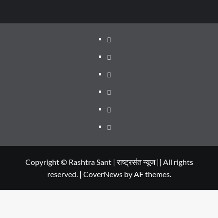
About
WEB
SERIES
Dehradun
TO
Smart
Life
WATCH
City
in
Places
IN
Dehradun
to
सम्पर्क
2020
Visit
in
Copyright © Rashtra Sant | राष्ट्रसंत न्यूज || All rights
reserved.
|
CoverNews
by AF themes.
Dehradun