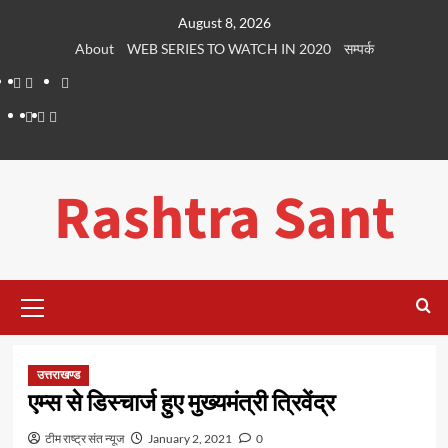
Skip
August 8, 2026
to
About
WEB SERIES TO WATCH IN 2020
सम्पर्क
content
About
WEB
सम्पर्क
SERIES
Dehradun
Life
Places
TO
Smart
in
to
WATCH
City
Dehradun
Visit
Rashtra Sant
IN
in
2020
Dehradun
Primary
Menu
उत्तराखण्ड
एम्स से डिस्चार्ज हुए मुख्यमंत्री त्रिवेंद्र
टीम राष्ट्र संत न्यूज
January 2, 2021
0