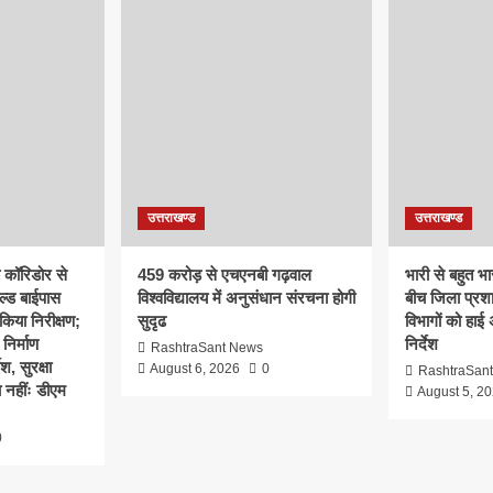
उत्तराखण्ड
उत्तराखण्ड
क कॉरिडोर से
459 करोड़ से एचएनबी गढ़वाल
भारी से बहुत भार
ल्ड बाईपास
विश्वविद्यालय में अनुसंधान संरचना होगी
बीच जिला प्रश
िया निरीक्षण;
सुदृढ
विभागों को हाई
 निर्माण
निर्देश
RashtraSant News
श, सुरक्षा
August 6, 2026
0
RashtraSan
 नहींः डीएम
August 5, 2
0