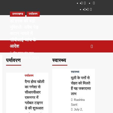
About
WEB
सम्पर्क
SERIES
Dehradun
Life
Places
TO
उत्तराखण्ड
पर्यावरण
Smart
in
to
WATCH
City
Dehradun
Visit
डॉ हरक की बढ़ी
IN
in
मुश्किलेंः अवैध पेड़
2020
Dehradun
कटान मामले में
सीबीआई जांच के
आदेश
टीम राष्ट्र संत न्यूज
September 6, 2023
पर्यावरण
स्वास्थ्य
0
स्वास्थ्य
पर्यावरण
मूली के पत्तों से
दैणा होया खोली
सेहत को मिलते
का गणेशा से
हैं यह जबरदस्त
सीआरवीआर
लाभ
रामनगर में
Rashtra
ग्लोबल टाइगर
Sant
डे की शुरूआत
July 2,