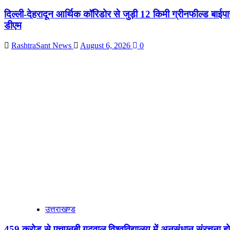
दिल्ली-देहरादून आर्थिक कॉरिडोर से जुड़ी 12 किमी ग्रीनफील्ड बाईपास 
डीएम
RashtraSant News
August 6, 2026
0
उत्तराखण्ड
459 करोड़ से एचएनबी गढ़वाल विश्वविद्यालय में अनुसंधान संरचना हो