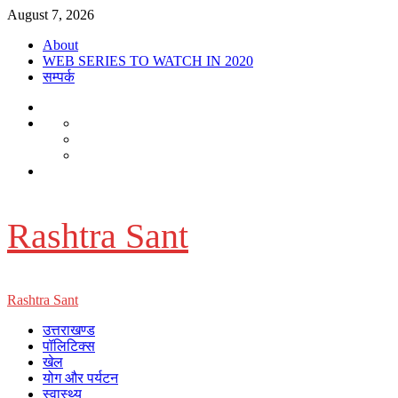
Skip
August 7, 2026
to
About
content
WEB SERIES TO WATCH IN 2020
सम्पर्क
About
WEB
Dehradun
SERIES
Smart
Life
TO
City
in
Places
WATCH
सम्पर्क
Dehradun
to
IN
Visit
2020
in
Dehradun
Rashtra Sant
Primary
Rashtra Sant
Menu
उत्तराखण्ड
पॉलिटिक्स
खेल
योग और पर्यटन
स्वास्थ्य