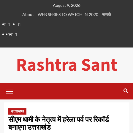
Skip
August 9, 2026
to
About
WEB SERIES TO WATCH IN 2020
सम्पर्क
content
About
WEB
सम्पर्क
SERIES
Dehradun
Life
Places
TO
Smart
in
to
WATCH
City
Dehradun
Visit
Rashtra Sant
IN
in
2020
Dehradun
Primary
Menu
उत्तराखण्ड
सीएम धामी के नेतृत्व में हरेला पर्व पर रिकॉर्ड
बनाएगा उत्तराखंड