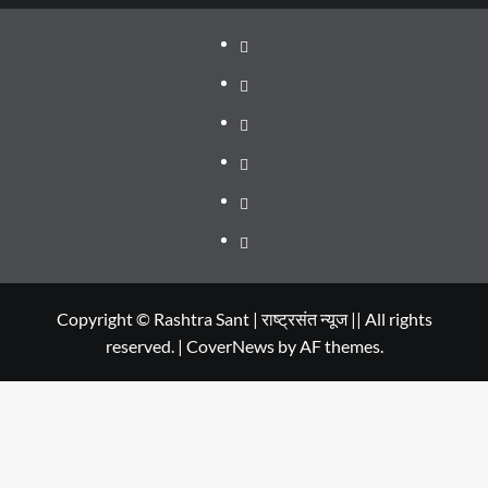
About
WEB
SERIES
Dehradun
TO
Smart
Life
WATCH
City
in
Places
IN
Dehradun
to
सम्पर्क
2020
Visit
in
Copyright © Rashtra Sant | राष्ट्रसंत न्यूज || All rights
reserved.
|
CoverNews
by AF themes.
Dehradun