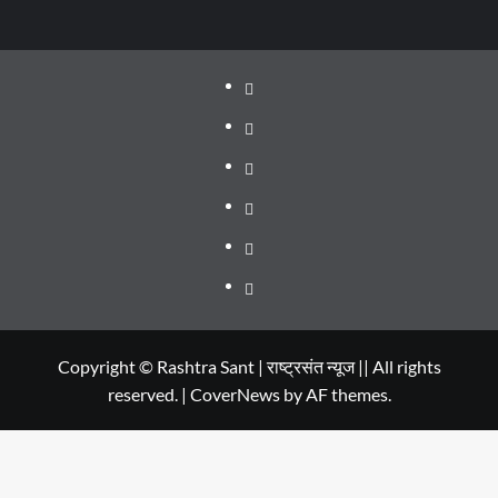
About
WEB
SERIES
Dehradun
TO
Smart
Life
WATCH
City
in
Places
IN
Dehradun
to
सम्पर्क
2020
Visit
in
Copyright © Rashtra Sant | राष्ट्रसंत न्यूज || All rights
reserved.
|
CoverNews
by AF themes.
Dehradun