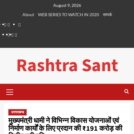
Skip
August 9, 2026
to
About
WEB SERIES TO WATCH IN 2020
सम्पर्क
content
About
WEB
सम्पर्क
SERIES
Dehradun
Life
Places
TO
Smart
in
to
WATCH
City
Dehradun
Visit
Rashtra Sant
IN
in
2020
Dehradun
Primary
Menu
उत्तराखण्ड
मुख्यमंत्री धामी ने विभिन्न विकास योजनाओं एवं
निर्माण कार्यों के लिए प्रदान की ₹191 करोड़ की