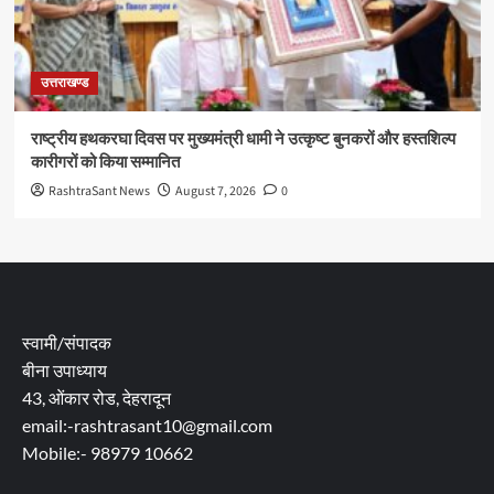
उत्तराखण्ड
राष्ट्रीय हथकरघा दिवस पर मुख्यमंत्री धामी ने उत्कृष्ट बुनकरों और हस्तशिल्प
कारीगरों को किया सम्मानित
RashtraSant News
August 7, 2026
0
स्वामी/संपादक
बीना उपाध्याय
43, ओंकार रोड, देहरादून
email:-rashtrasant10@gmail.com
Mobile:- 98979 10662