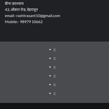
बीना उपाध्याय
43, ओंकार रोड, देहरादून
email:-rashtrasant10@gmail.com
Mobile:- 98979 10662
About
WEB
SERIES
Dehradun
TO
Smart
Life
WATCH
City
in
Places
IN
Dehradun
to
सम्पर्क
2020
Visit
in