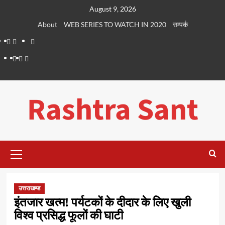
Skip
August 9, 2026
to
About
WEB SERIES TO WATCH IN 2020
सम्पर्क
content
About
WEB
सम्पर्क
SERIES
Dehradun
Life
Places
TO
Smart
in
to
WATCH
City
Dehradun
Visit
Rashtra Sant
IN
in
2020
Dehradun
Primary
Menu
उत्तराखण्ड
इंतजार खत्म! पर्यटकों के दीदार के लिए खुली
विश्व प्रसिद्ध फूलों की घाटी