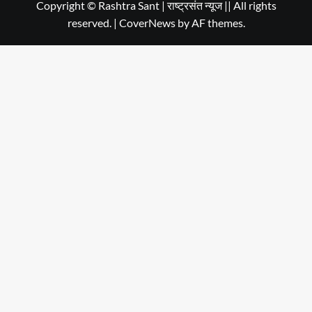
Copyright © Rashtra Sant | राष्ट्रसंत न्यूज || All rights
reserved.
|
CoverNews
by AF themes.
Dehradun