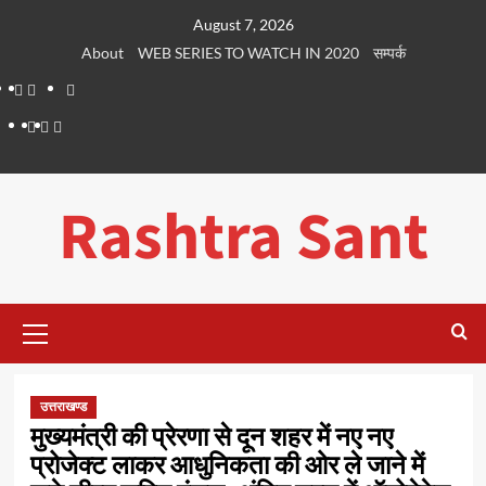
Skip
August 7, 2026
to
About
WEB SERIES TO WATCH IN 2020
सम्पर्क
content
About
WEB
सम्पर्क
SERIES
Dehradun
Life
Places
TO
Smart
in
to
WATCH
City
Dehradun
Visit
Rashtra Sant
IN
in
2020
Dehradun
Primary
Menu
उत्तराखण्ड
मुख्यमंत्री की प्रेरणा से दून शहर में नए नए
प्रोजेक्ट लाकर आधुनिकता की ओर ले जाने में