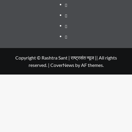
SERIES
Dehradun
TO
Smart
Life
WATCH
City
in
Places
IN
Dehradun
to
सम्पर्क
2020
Visit
in
Copyright © Rashtra Sant | राष्ट्रसंत न्यूज || All rights
reserved.
|
CoverNews
by AF themes.
Dehradun