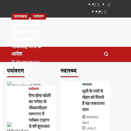
About
WEB
सम्पर्क
SERIES
Dehradun
Life
Places
TO
उत्तराखण्ड
पर्यावरण
Smart
in
to
WATCH
City
Dehradun
Visit
डॉ हरक की बढ़ी
IN
in
मुश्किलेंः अवैध पेड़
2020
Dehradun
कटान मामले में
सीबीआई जांच के
आदेश
टीम राष्ट्र संत न्यूज
September 6, 2023
पर्यावरण
स्वास्थ्य
0
स्वास्थ्य
पर्यावरण
मूली के पत्तों से
दैणा होया खोली
सेहत को मिलते
का गणेशा से
हैं यह जबरदस्त
सीआरवीआर
लाभ
रामनगर में
Rashtra
ग्लोबल टाइगर
Sant
डे की शुरूआत
July 2,