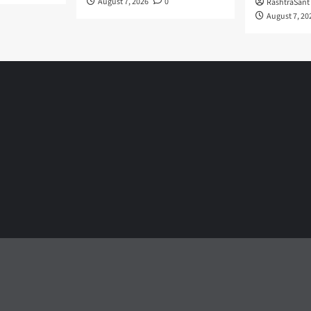
August 7, 2026
0
RashtraSant
August 7, 20