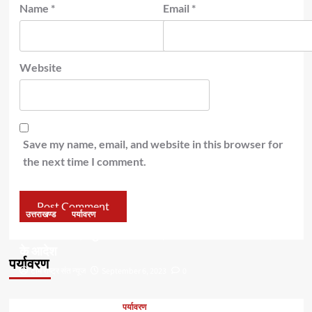
Name
*
Email
*
Website
Save my name, email, and website in this browser for
the next time I comment.
उत्तराखण्ड
पर्यावरण
डॉ हरक की बढ़ी मुश्किलेंः अवैध पेड़ कटान मामले में सीबीआई जांच
के आदेश
पर्यावरण
टीम राष्ट्र संत न्यूज
September 6, 2023
0
पर्यावरण