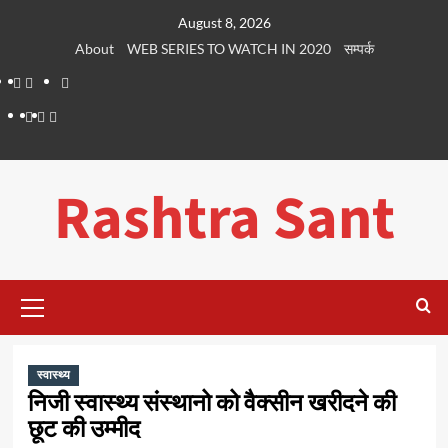
Skip
August 8, 2026
to
About
WEB SERIES TO WATCH IN 2020
सम्पर्क
content
About
WEB
सम्पर्क
SERIES
Dehradun
Life
Places
TO
Smart
in
to
WATCH
City
Dehradun
Visit
Rashtra Sant
IN
in
2020
Dehradun
Primary
Menu
स्वास्थ्य
निजी स्वास्थ्य संस्थानो को वैक्सीन खरीदने की
छूट की उम्मीद