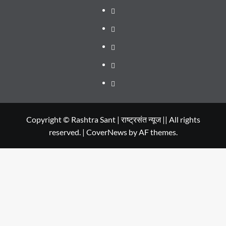
WEB
SERIES
Dehradun
TO
Smart
Life
WATCH
City
in
Places
IN
Dehradun
to
सम्पर्क
2020
Visit
in
Copyright © Rashtra Sant | राष्ट्रसंत न्यूज || All rights
reserved.
|
CoverNews
by AF themes.
Dehradun