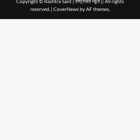
Copyright © Rashtra Sant | राष्ट्रसंत न्यूज || All rights
reserved.
|
CoverNews
by AF themes.
Dehradun