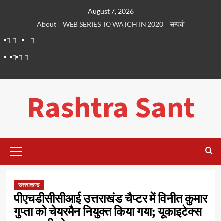
Skip
August 7, 2026
to
About
WEB SERIES TO WATCH IN 2020
सम्पर्क
content
About
WEB
सम्पर्क
SERIES
Dehradun
Life
Places
TO
Smart
in
to
WATCH
City
Dehradun
Visit
Rashtra Sant
IN
in
2020
Dehradun
Primary
Menu
उत्तराखण्ड
पीएचडीसीसीआई उत्तराखंड चैप्टर में विनीत कुमार
गुप्ता को चेयरमैन नियुक्त किया गया; यूकाइटेक्स