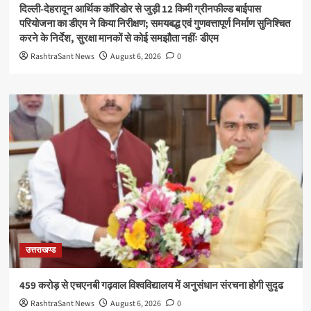
दिल्ली-देहरादून आर्थिक कॉरिडोर से जुड़ी 12 किमी ग्रीनफील्ड बाईपास
परियोजना का डीएम ने किया निरीक्षण; समयबद्ध एवं गुणवत्तापूर्ण निर्माण सुनिश्चित
करने के निर्देश, सुरक्षा मानकों से कोई समझौता नहींः डीएम
RashtraSant News
August 6, 2026
0
उत्तराखण्ड
459 करोड़ से एचएनबी गढ़वाल विश्वविद्यालय में अनुसंधान संरचना होगी सुदृढ
RashtraSant News
August 6, 2026
0