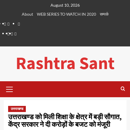
Skip
August 10, 2026
to
About
WEB SERIES TO WATCH IN 2020
सम्पर्क
content
About
WEB
सम्पर्क
SERIES
Dehradun
Life
Places
TO
Smart
in
to
WATCH
City
Dehradun
Visit
Rashtra Sant
IN
in
2020
Dehradun
Primary
Menu
उत्तराखण्ड
उत्तराखण्ड को मिली शिक्षा के क्षेत्र में बड़ी सौगात,
केंद्र सरकार ने दी करोड़ों के बजट को मंजूरी