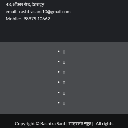
43, ओंकार रोड, देहरादून
email:-rashtrasant10@gmail.com
Mobile:- 98979 10662
About
WEB
SERIES
Dehradun
TO
Smart
Life
WATCH
City
in
Places
IN
Dehradun
to
सम्पर्क
2020
Visit
in
Copyright © Rashtra Sant | राष्ट्रसंत न्यूज || All rights