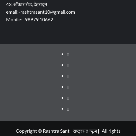
43, ओंकार रोड, देहरादून
email:-rashtrasant10@gmail.com
Mobile:- 98979 10662
About
WEB
SERIES
Dehradun
TO
Smart
Life
WATCH
City
in
Places
IN
Dehradun
to
सम्पर्क
2020
Visit
in
Copyright © Rashtra Sant | राष्ट्रसंत न्यूज || All rights