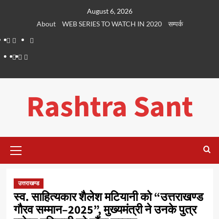
Skip
August 6, 2026
to
About
WEB SERIES TO WATCH IN 2020
सम्पर्क
content
About
WEB
सम्पर्क
SERIES
Dehradun
Life
Places
TO
Smart
in
to
WATCH
City
Dehradun
Visit
Rashtra Sant
IN
in
2020
Dehradun
Primary
Menu
उत्तराखण्ड
स्व. साहित्यकार शैलेश मटियानी को “उत्तराखण्ड
गौरव सम्मान–2025”, मुख्यमंत्री ने उनके पुत्र