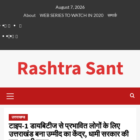
Skip
August 7, 2026
to
About
WEB SERIES TO WATCH IN 2020
सम्पर्क
content
About
WEB
सम्पर्क
SERIES
Dehradun
Life
Places
TO
Smart
in
to
WATCH
City
Dehradun
Visit
Rashtra Sant
IN
in
2020
Dehradun
Primary
Menu
उत्तराखण्ड
टाइप-1 डायबिटीज से प्रभावित लोगों के लिए
उत्तराखंड बना उम्मीद का केंद्र, धामी सरकार की