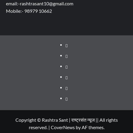
email:-rashtrasant10@gmail.com
Mobile:- 98979 10662
About
WEB
SERIES
Dehradun
TO
Smart
Life
WATCH
City
in
Places
IN
Dehradun
to
सम्पर्क
2020
Visit
in
Copyright © Rashtra Sant | राष्ट्रसंत न्यूज || All rights
reserved.
|
CoverNews
by AF themes.
Dehradun