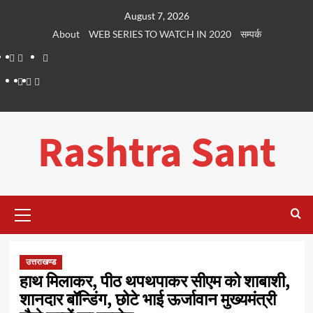
Skip
August 7, 2026
to
About
WEB SERIES TO WATCH IN 2020
सम्पर्क
content
About
WEB
सम्पर्क
SERIES
Dehradun
Life
Places
TO
Smart
in
to
WATCH
City
Dehradun
Visit
Rashtra Sant
IN
in
2020
Dehradun
Primary
Menu
उत्तराखण्ड
हाथ मिलाकर, पीठ थपथपाकर सीएम को शाबाशी,
शानदार बॉन्डिंग, छोटे भाई ऊर्जावान मुख्यमंत्री