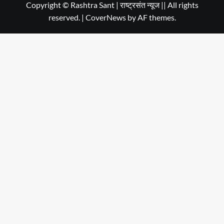
in
Copyright © Rashtra Sant | राष्ट्रसंत न्यूज || All rights
reserved.
|
CoverNews
by AF themes.
Dehradun