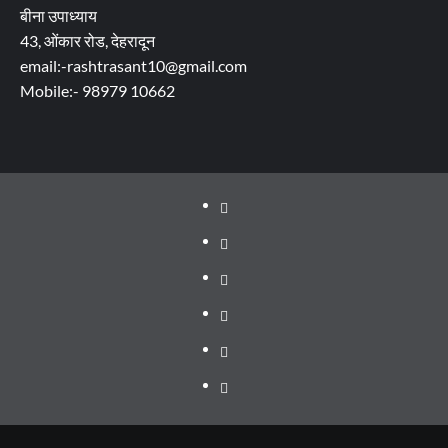
बीना उपाध्याय
43, ओंकार रोड, देहरादून
email:-rashtrasant10@gmail.com
Mobile:- 98979 10662
About
WEB
SERIES
Dehradun
TO
Smart
Life
WATCH
City
in
Places
IN
Dehradun
to
सम्पर्क
2020
Visit