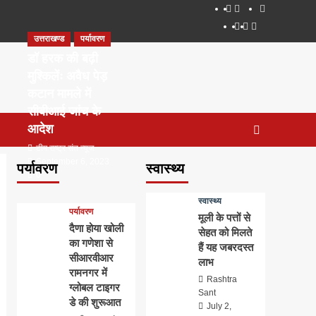
About
WEB
सम्पर्क
SERIES
Dehradun
Life
Places
TO
उत्तराखण्ड
पर्यावरण
Smart
in
to
WATCH
City
Dehradun
Visit
डॉ हरक की बढ़ी
IN
in
मुश्किलेंः अवैध पेड़
2020
Dehradun
कटान मामले में
सीबीआई जांच के
आदेश
टीम राष्ट्र संत न्यूज
September 6, 2023
पर्यावरण
स्वास्थ्य
0
स्वास्थ्य
पर्यावरण
मूली के पत्तों से
दैणा होया खोली
सेहत को मिलते
का गणेशा से
हैं यह जबरदस्त
सीआरवीआर
लाभ
रामनगर में
Rashtra
ग्लोबल टाइगर
Sant
डे की शुरूआत
July 2,