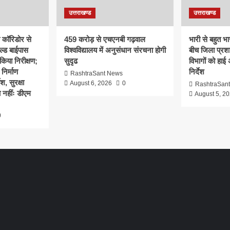
उत्तराखण्ड
उत्तराखण्ड
क कॉरिडोर से
459 करोड़ से एचएनबी गढ़वाल
भारी से बहुत भार
ल्ड बाईपास
विश्वविद्यालय में अनुसंधान संरचना होगी
बीच जिला प्रश
िया निरीक्षण;
सुदृढ
विभागों को हाई
 निर्माण
निर्देश
RashtraSant News
श, सुरक्षा
August 6, 2026
0
RashtraSan
 नहींः डीएम
August 5, 2
0