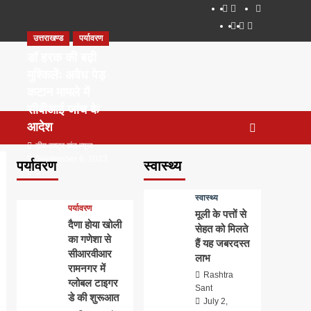
About
WEB
सम्पर्क
SERIES
Dehradun
Life
Places
TO
उत्तराखण्ड
पर्यावरण
Smart
in
to
WATCH
City
Dehradun
Visit
डॉ हरक की बढ़ी
IN
in
मुश्किलेंः अवैध पेड़
2020
Dehradun
कटान मामले में
सीबीआई जांच के
आदेश
टीम राष्ट्र संत न्यूज
September 6, 2023
पर्यावरण
स्वास्थ्य
0
स्वास्थ्य
पर्यावरण
मूली के पत्तों से
दैणा होया खोली
सेहत को मिलते
का गणेशा से
हैं यह जबरदस्त
सीआरवीआर
लाभ
रामनगर में
Rashtra
ग्लोबल टाइगर
Sant
डे की शुरूआत
July 2,