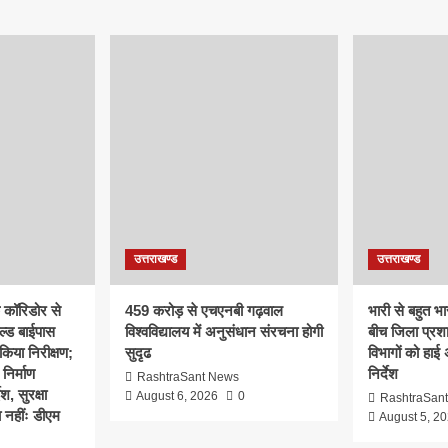
उत्तराखण्ड
उत्तराखण्ड
क कॉरिडोर से
459 करोड़ से एचएनबी गढ़वाल
भारी से बहुत भार
ल्ड बाईपास
विश्वविद्यालय में अनुसंधान संरचना होगी
बीच जिला प्रश
िया निरीक्षण;
सुदृढ
विभागों को हाई
 निर्माण
निर्देश
RashtraSant News
श, सुरक्षा
August 6, 2026
0
RashtraSan
 नहींः डीएम
August 5, 2