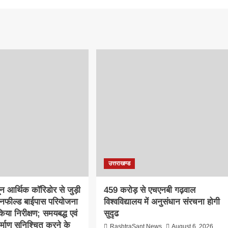
उत्तराखण्ड
दून आर्थिक कॉरिडोर से जुड़ी
459 करोड़ से एचएनबी गढ़वाल
ीनफील्ड बाईपास परियोजना
विश्वविद्यालय में अनुसंधान संरचना होगी
िया निरीक्षण; समयबद्ध एवं
सुदृढ
निर्माण सुनिश्चित करने के
RashtraSant News
August 6, 2026