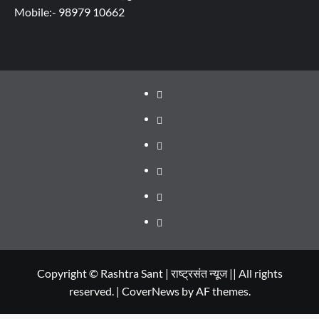
Mobile:- 98979 10662
About
WEB
SERIES
Dehradun
TO
Smart
Life
WATCH
City
in
Places
IN
Dehradun
to
सम्पर्क
2020
Visit
in
Copyright © Rashtra Sant | राष्ट्रसंत न्यूज || All rights
reserved.
|
CoverNews
by AF themes.
Dehradun