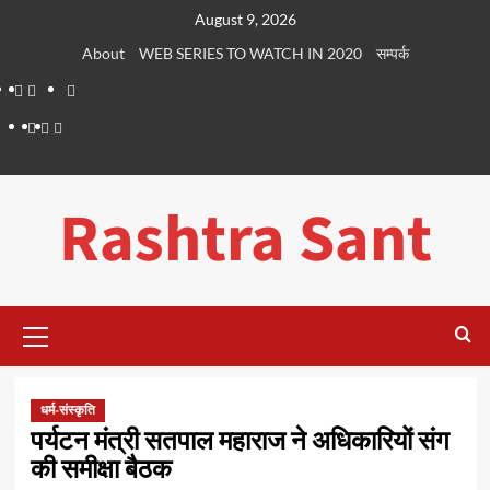
Skip
August 9, 2026
to
About
WEB SERIES TO WATCH IN 2020
सम्पर्क
content
About
WEB
सम्पर्क
SERIES
Dehradun
Life
Places
TO
Smart
in
to
WATCH
City
Dehradun
Visit
Rashtra Sant
IN
in
2020
Dehradun
Primary
Menu
धर्म-संस्कृति
पर्यटन मंत्री सतपाल महाराज ने अधिकारियों संग
की समीक्षा बैठक