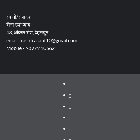
स्वामी/संपादक
बीना उपाध्याय
43, ओंकार रोड, देहरादून
email:-rashtrasant10@gmail.com
Mobile:- 98979 10662
About
WEB
SERIES
Dehradun
TO
Smart
Life
WATCH
City
in
Places
IN
Dehradun
to
सम्पर्क