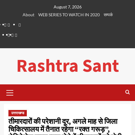
Skip
August 7, 2026
to
About
WEB SERIES TO WATCH IN 2020
सम्पर्क
content
About
WEB
सम्पर्क
SERIES
Dehradun
Life
Places
TO
Smart
in
to
WATCH
City
Dehradun
Visit
Rashtra Sant
IN
in
2020
Dehradun
Primary
Menu
उत्तराखण्ड
तीमारदारों की परेशानी दूर, अगले माह से जिला
चिकित्सालय में तैनात रहेगा “रक्त गरूड़”,