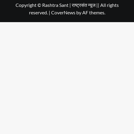
in
Copyright © Rashtra Sant | राष्ट्रसंत न्यूज || All rights
reserved.
|
CoverNews
by AF themes.
Dehradun