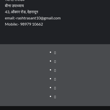
बीना उपाध्याय
43, ओंकार रोड, देहरादून
email:-rashtrasant10@gmail.com
Mobile:- 98979 10662
About
WEB
SERIES
Dehradun
TO
Smart
Life
WATCH
City
in
Places
IN
Dehradun
to
सम्पर्क
2020
Visit