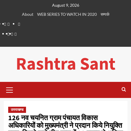
Skip
August 9, 2026
to
About
WEB SERIES TO WATCH IN 2020
सम्पर्क
content
About
WEB
सम्पर्क
SERIES
Dehradun
Life
Places
TO
Smart
in
to
WATCH
City
Dehradun
Visit
Rashtra Sant
IN
in
2020
Dehradun
Primary
Menu
उत्तराखण्ड
126 नव चयनित ग्राम पंचायत विकास
अधिकारियों को मुख्यमंत्री ने प्रदान किये नियुक्ति