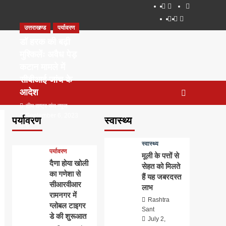
About
WEB
सम्पर्क
SERIES
Dehradun
Life
Places
TO
उत्तराखण्ड
पर्यावरण
Smart
in
to
WATCH
City
Dehradun
Visit
डॉ हरक की बढ़ी
IN
in
मुश्किलेंः अवैध पेड़
2020
Dehradun
कटान मामले में
सीबीआई जांच के
आदेश
टीम राष्ट्र संत न्यूज
September 6, 2023
पर्यावरण
स्वास्थ्य
0
स्वास्थ्य
पर्यावरण
मूली के पत्तों से
दैणा होया खोली
सेहत को मिलते
का गणेशा से
हैं यह जबरदस्त
सीआरवीआर
लाभ
रामनगर में
Rashtra
ग्लोबल टाइगर
Sant
डे की शुरूआत
July 2,