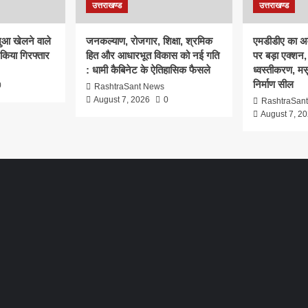
उत्तराखण्ड
उत्तराखण्ड
ुआ खेलने वाले
जनकल्याण, रोजगार, शिक्षा, श्रमिक
एमडीडीए का अवै
 किया गिरफ्तार
हित और आधारभूत विकास को नई गति
पर बड़ा एक्शन, 
: धामी कैबिनेट के ऐतिहासिक फैसले
ध्वस्तीकरण, मसू
निर्माण सील
0
RashtraSant News
August 7, 2026
0
RashtraSan
August 7, 2