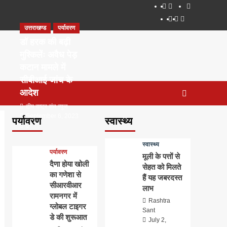
About
WEB
सम्पर्क
SERIES
Dehradun
Life
Places
TO
उत्तराखण्ड
पर्यावरण
Smart
in
to
WATCH
City
Dehradun
Visit
डॉ हरक की बढ़ी
IN
in
मुश्किलेंः अवैध पेड़
2020
Dehradun
कटान मामले में
सीबीआई जांच के
आदेश
टीम राष्ट्र संत न्यूज
September 6, 2023
पर्यावरण
स्वास्थ्य
0
स्वास्थ्य
पर्यावरण
मूली के पत्तों से
दैणा होया खोली
सेहत को मिलते
का गणेशा से
हैं यह जबरदस्त
सीआरवीआर
लाभ
रामनगर में
Rashtra
ग्लोबल टाइगर
Sant
डे की शुरूआत
July 2,