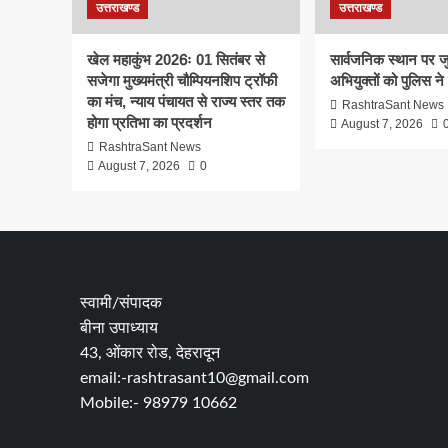
उत्तराखण्ड
उत्तराखण्ड
खेल महाकुंभ 2026ः 01 सितंबर से
सार्वजनिक स्थान पर ज
सजेगा मुख्यमंत्री चौम्पियनशिप ट्रॉफी
अभियुक्तों को पुलिस ने
का मंच, न्याय पंचायत से राज्य स्तर तक
RashtraSant News
होगा प्रतिभा का प्रदर्शन
August 7, 2026
RashtraSant News
August 7, 2026
0
स्वामी/संपादक
बीना उपाध्याय
43, ओंकार रोड, देहरादून
email:-rashtrasant10@gmail.com
Mobile:- 98979 10662