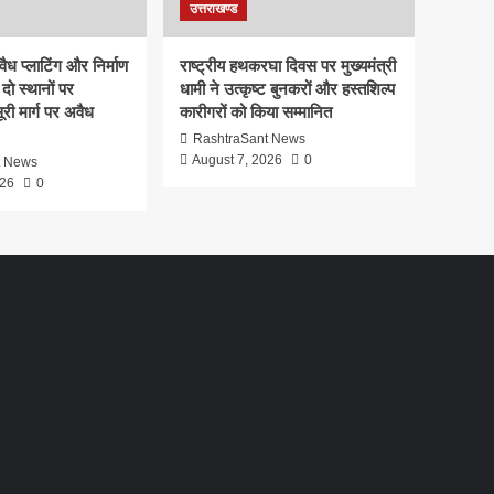
उत्तराखण्ड
ध प्लाटिंग और निर्माण
राष्ट्रीय हथकरघा दिवस पर मुख्यमंत्री
दो स्थानों पर
धामी ने उत्कृष्ट बुनकरों और हस्तशिल्प
री मार्ग पर अवैध
कारीगरों को किया सम्मानित
RashtraSant News
August 7, 2026
0
t News
026
0