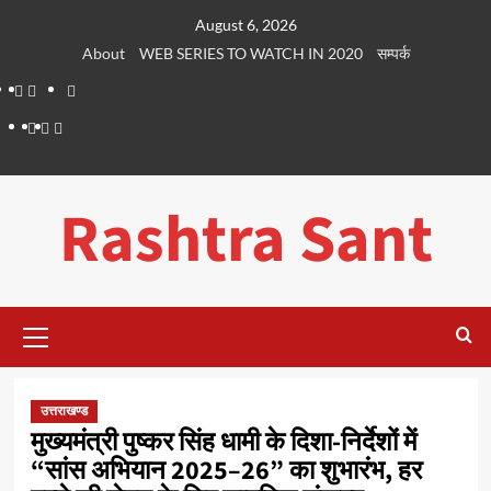
Skip
August 6, 2026
to
About
WEB SERIES TO WATCH IN 2020
सम्पर्क
content
About
WEB
सम्पर्क
SERIES
Dehradun
Life
Places
TO
Smart
in
to
WATCH
City
Dehradun
Visit
Rashtra Sant
IN
in
2020
Dehradun
Primary
Menu
उत्तराखण्ड
मुख्यमंत्री पुष्कर सिंह धामी के दिशा-निर्देशों में
“सांस अभियान 2025–26” का शुभारंभ, हर