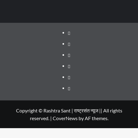
About
WEB
SERIES
Dehradun
TO
Smart
Life
WATCH
City
in
Places
IN
Dehradun
to
सम्पर्क
2020
Visit
in
Copyright © Rashtra Sant | राष्ट्रसंत न्यूज || All rights
reserved.
|
CoverNews
by AF themes.
Dehradun