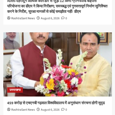
दिल्ली-देहरादून आर्थिक कॉरिडोर से जुड़ी 12 किमी ग्रीनफील्ड बाईपास
परियोजना का डीएम ने किया निरीक्षण; समयबद्ध एवं गुणवत्तापूर्ण निर्माण सुनिश्चित
करने के निर्देश, सुरक्षा मानकों से कोई समझौता नहींः डीएम
RashtraSant News
August 6, 2026
0
उत्तराखण्ड
459 करोड़ से एचएनबी गढ़वाल विश्वविद्यालय में अनुसंधान संरचना होगी सुदृढ
RashtraSant News
August 6, 2026
0