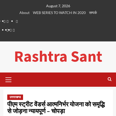
Skip
August 7, 2026
to
About
WEB SERIES TO WATCH IN 2020
सम्पर्क
content
About
WEB
सम्पर्क
SERIES
Dehradun
Life
Places
TO
Smart
in
to
WATCH
City
Dehradun
Visit
Rashtra Sant
IN
in
2020
Dehradun
Primary
Menu
उत्तराखण्ड
पीएम स्ट्रीट वेंडर्स आत्मनिर्भर योजना को समृद्धि
से जोड़ना न्यायपूर्ण – चोपड़ा