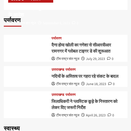
डॉ हरक की बढ़ी मुश्किलेंः अवैध पेड़ कटान मामले में सीबीआई जांच
के आदेश
पर्यावरण
टीम राष्ट्र संत न्यूज
September 6, 2023
0
पर्यावरण
दैणा होया खोली का गणेशा से सीआरवीआर
रामनगर में ग्लोबल टाइगर डे की शुरूआत
टीम राष्ट्र संत न्यूज
July 29, 2023
0
उत्तराखण्ड
पर्यावरण
नदियों के अस्तित्व पर गहरा रहे संकट के बादल
टीम राष्ट्र संत न्यूज
June 18, 2023
0
उत्तराखण्ड
पर्यावरण
जिलाधिकरी ने प्लास्टिक कूड़े के निस्तारण को
लेकर दिए जरूरी निर्देश
टीम राष्ट्र संत न्यूज
April 26, 2023
0
स्वास्थ्य