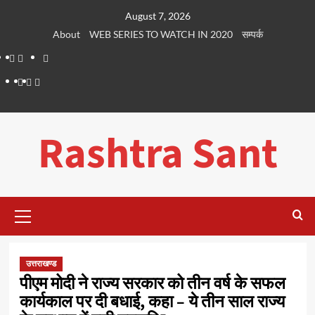
Skip
August 7, 2026
to
About
WEB SERIES TO WATCH IN 2020
सम्पर्क
content
About
WEB
सम्पर्क
SERIES
Dehradun
Life
Places
TO
Smart
in
to
WATCH
City
Dehradun
Visit
Rashtra Sant
IN
in
2020
Dehradun
Primary
Menu
उत्तराखण्ड
पीएम मोदी ने राज्य सरकार को तीन वर्ष के सफल
कार्यकाल पर दी बधाई, कहा – ये तीन साल राज्य