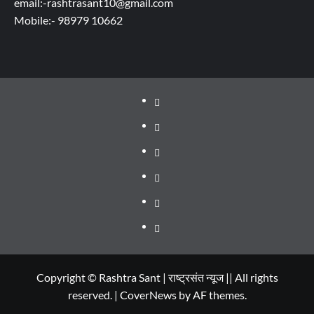
email:-rashtrasant10@gmail.com
Mobile:- 98979 10662
About
WEB
SERIES
Dehradun
TO
Smart
Life
WATCH
City
in
Places
IN
Dehradun
to
सम्पर्क
2020
Visit
in
Copyright © Rashtra Sant | राष्ट्रसंत न्यूज || All rights
reserved.
|
CoverNews
by AF themes.
Dehradun