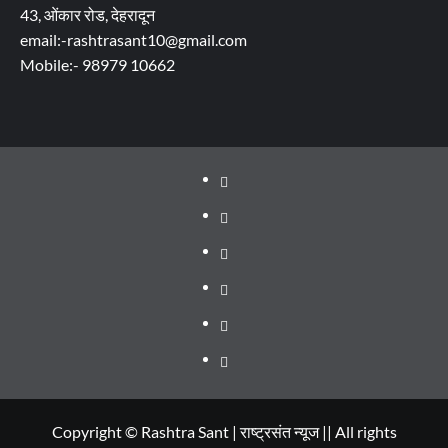
43, ओंकार रोड, देहरादून
email:-rashtrasant10@gmail.com
Mobile:- 98979 10662
About
WEB
SERIES
Dehradun
TO
Smart
Life
WATCH
City
in
Places
IN
Dehradun
to
सम्पर्क
2020
Visit
in
Copyright © Rashtra Sant | राष्ट्रसंत न्यूज || All rights