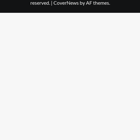
reserved.
|
CoverNews
by AF themes.
Dehradun