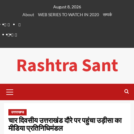
Skip
August 8, 2026
to
About
WEB SERIES TO WATCH IN 2020
सम्पर्क
content
About
WEB
सम्पर्क
SERIES
Dehradun
Life
Places
TO
Smart
in
to
WATCH
City
Dehradun
Visit
Rashtra Sant
IN
in
2020
Dehradun
Primary
Menu
उत्तराखण्ड
चार दिवसीय उत्तराखंड दौरे पर पहुंचा उड़ीसा का
मीडिया प्रतिनिधिमंडल